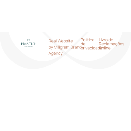
Mai 2026
Política
Livro de
Real Website
de
Reclamações
by
Miligram Brand
privacidade
Online
Agency