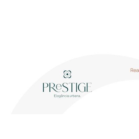
Prestige
Apartamentos
Comod
A0.3
Rea