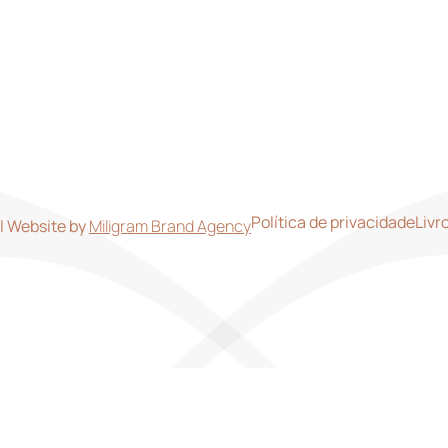
idades
Galeria
Política de privacidade
Livr
l Website by
Miligram Brand Agency